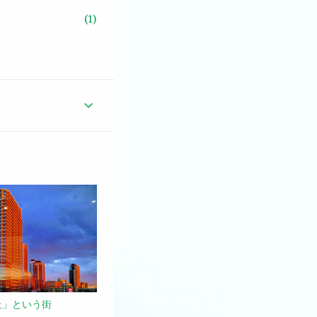
1
9
1
1
2
1
3
1
11
3
5
1
丘」という街