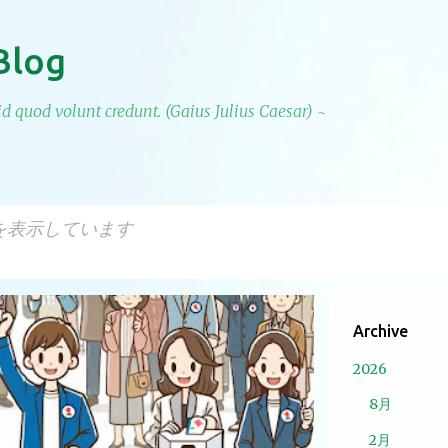
スキップしてメイン コンテンツに移動
Blog
d quod volunt credunt. (Gaius Julius Caesar) ~
投稿を表示しています
Archive
2026
8月
2月