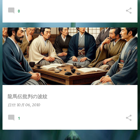
0
龍馬伝批判の波紋
日付:
10月 06, 2010
1