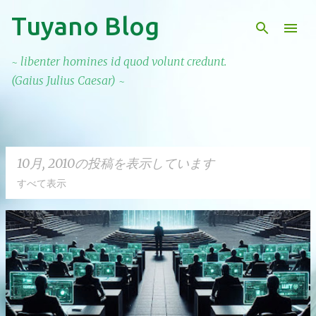
Tuyano Blog
スキップしてメイン コンテンツに移動
~ libenter homines id quod volunt credunt.
(Gaius Julius Caesar) ~
10月, 2010の投稿を表示しています
すべて表示
投
稿