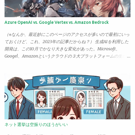
ん、アルシェのSA3001。20万前後のチェロの中ではもっとも評判
ら、働く女性の書くブログの中には、面白いもの、興味深いもの
がいいものだと思う。 とりあえず、試し弾き程度でも……と思って
もいろいろとあるからだ。が、主婦のブログでは、「面白いも
おそるおそる弾いてみたが——おぉ。 音が違う。 なるほど、これ
の」に出会うことはあっても、「興味深い」ものに出会うことが
Azure OpenAI vs. Google Vertex vs. Amazon Bedrock
がピグマリウスかぁ。 買っただけで、腕があがった気分だ。 さ
まずないのだ。なので、面白いものがあっても、「はははは、面
て、これで逃げ場はなくなった。 無伴奏チェロソナタ、ぼちぼち
白かった」でおしまい、となってしまう。その後がない。 が、そ
（※なんか、最近妙にこのページのアクセスが多いので最初にいっ
次の曲に進まんとなぁ。
うしたものが人気がないわけではない。むしろ、僕の書いてる下
ておくけど、これ、2023年の記事だからね？） 生成AIを利用した
手なブログなんぞよりはるかにアクセス数も読者も多いところは
開発は、この10月でかなり大きな変化があった。Microsoft、
ごまんとある。あるが……、読んでも「なんで人気があるの？」と
Googel、Amazonというクラウドの３大プラットフォームの生成
頭の周りに？？？がぐるぐる回ってしまうことが多い。僕にはさ
AI基盤がほぼ出揃ったのだ。 Microsoft Azure OpenAI Microsoft
っぱりその良さがわからないのだ。 何が違うのだろうか、と前々
は、もっとも動きが早かった。OpenAIと提携し、AzureにOpenAI
からなんとなく不思議に思っていたのだけど、今朝、とあるブロ
の専用サービスを開設。（現時点ではまだ招待制が続いてる？み
グを眺めているうちに、気がついた。主婦のブログは、基本的に
たいだけど、ほぼ申請すれば普通に許可されるはず） OpenAIは、
「共感」を目的とするものなのだ。こんなことがあった、あんな
現在、もっとも注目されている生成AIの開発元で、これをすぐさ
ことがあった、こう感じる、ねえそうでしょ？ みんなそうじゃ
まAzureに取り入れたMicrosoftは、現時点で他よりかなり先を行
ない？ そういうものなのだ。そして、同じように共感する主婦
ってる感がある。 Google Vertex AI Googleのクラウド環境
たちが、そうそうそうなの、よくぞいってくれました……と集まっ
「Google Cloud」には、以前からVertex AIというAIサービスがあ
てくる。お互いに、同じ主婦という立場での思いをやり取りし合
ったのだけど、これが生成AIにも対応し、大幅に機能拡張されて
ネット選挙は空振りのほうがいい
い、共感しあう。 だから。つまらない。 こうしたブログを読むた
いる。注目すべきは、Googleが開発する大規模言語モデル「PaLM
びに、（それがどんなに面白くとも）読後、僕は常に胸の中でこ