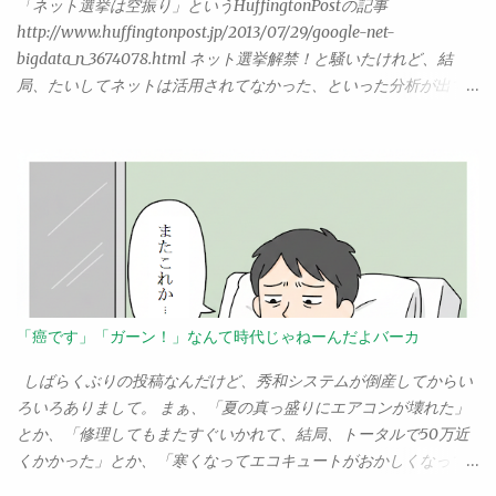
2」が標準なのはもちろんだが、それ以外にもMetaのLlama 2や
「ネット選挙は空振り」というHuffingtonPostの記事
う叫ぶのだった。 はははは、いやー面白かった。ところで。 この
Stable Diffusion XLなどのオープンソース系の生成AIモデルも対応
http://www.huffingtonpost.jp/2013/07/29/google-net-
記事の主張は何なんだ？ ……そう。僕は、どのような記事であれ、
している点。また、それ以前からAIを手掛けていたGoogleらし
bigdata_n_3674078.html ネット選挙解禁！と騒いたけれど、結
そこにある「主義主張」を読み取って、はじめて「面白い」と感
く、生成AI以外の機械学習モデルも多数揃えている。 Amazon
局、たいしてネットは活用されてなかった、といった分析が出て
じる体質らしい。あんなことがあった、こんなことがあって、は
Bedrock こいつが一番後から出てきた。Amazonが開発するTitan
いた。なるほどなー、なんというか、予想通りというか、やっぱ
ははそれは面白いね。そういう話はもちろんそれはそれでいい。
という大規模言語モデルは、まだプレビュー状態で一般ユーザー
りねと思った人は多いんじゃないだろうか。 「空振り」とあるけ
だが、...
は使えない。ただし、ClaudeやJurassicといった生成AIモデルをサ
れど、これ、果たしてどのぐらいの影響力があれば「空振りじゃ
ポートしていてすぐに使えるようになってる。それとAPI関係も、
なかった」といえるのだろう。ネット選挙解禁となったとき、ま
独自のライブラリでいくだけでなく、LangChainへの対応を最初
さか「誰もがネットにかじりついて候補者の情報を調べ、それを
から考えているところも注目。 この３つが、当面は生成AIを利用
鵜呑みにして投票する」ような事態になると？ そう思ってたん
した開発を考える人にとってのもっとも大きな選択肢となると思
でしょうかね。まさかね。 では、ネット以外のものはどの程度
う。 では、どれを選ぶべきか？ 個人的に、今月マイナビから
「空振り」でなかったのか。例えば、ポスティング。ポストに入
Azure OpenAIの入門書を出したので、これを激推ししたいところ
ってくる候補者のチラシ、ありますねぇ。あれを見て「よし、こ
「癌です」「ガーン！」なんて時代じゃねーんだよバーカ
なんだけど……。現時点では、OpenAIを擁するAzureが一歩も二歩
の人に投票するぞ！」と思った人、どのぐらいいると思う？
も先を行っているのは間違いない。だから、「とりあえずOpenAI
１％も果たしているんだろうか。あるいは電話攻勢というやつ。
しばらくぶりの投稿なんだけど、秀和システムが倒産してからい
を使いたいならAzureで...
「○○をお願いします！」と電話をもらって、それで決めた！って
ろいろありまして。 まぁ、「夏の真っ盛りにエアコンが壊れた」
人、いるんですかい？ 私なんぞは、逆に「お前にだけは絶対投
とか、「修理してもまたすぐいかれて、結局、トータルで50万近
票しないぞ」と思ったりするけどな。
くかかった」とか、「寒くなってエコキュートがおかしくなって
夜、お湯が出なくなった」とか、ほんとに「今年で人生詰んでし