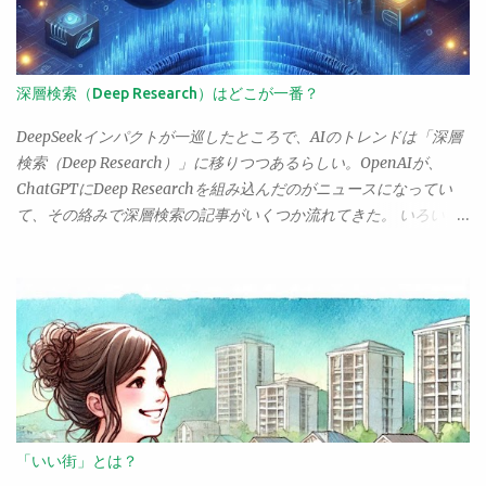
で、個人的にこっちのほうがよほど怖い（年取って病院まで歩け
する。彼女の捉える「入門書」と「AIで学ぶ」ことと、自身のそ
なくなくなって喘息の治療薬が買えなくなったりしたら、想像す
れとの間に乖離があるのだ。 彼女がやっているのは「AIによるト
るだに恐ろしい「チアノーゼで窒息死」という事態になるわけ
ライアル＆エラー」だ。プロンプトを送り、コードを書いてもら
で、なおせる癌よりよほど怖い）。 が、未だに「癌＝死病」と思
う。それを動かす。わからないところを聞いて教えてもらう。疑
深層検索（Deep Research）はどこが一番？
っている人がわんさかいるようで、それが困る。こっちはちょっ
問に思ったり思いついた部分を変更してもらう。そうやってやり
と癌になっただけなのに、大仰に心配されると、「いえ、それほ
取りしながらコーディングについて学習していくわけだね。 これ
DeepSeekインパクトが一巡したところで、AIのトレンドは「深層
どでも」ともいえず、なんとも居心地の悪い気分になる。 お医者
に比べると、入門書を読んで学ぶやり方は全然ダメだ。まずトラ
検索（Deep Research）」に移りつつあるらしい。OpenAIが、
さんの方もそういう点では同じようで、患者に癌告知をすると
イアル＆エラーができない。そして文法だの構文だのの話ばかり
ChatGPTにDeep Researchを組み込んだのがニュースになってい
き、未だにえらく慎重になってしまう、ということも聞いた。
でつまらない。ひたすらコードを写経するだけでなにをやってる
て、その絡みで深層検索の記事がいくつか流れてきた。 いろいろ
「癌です」 「がーん！」 ってギャグみたいなことが未だによくあ
かわからない。ぐさっ、ぐさっ、ぐさっの三連発で即死という感
見たんだけど、ChatGPTの深層検索って、そんなにすごいんだろ
るらしい。こっちは「大腸癌ですね」ときい...
じだった。 ただ、これ、考えてみるとAIにもいえることなんだよ
うか。OpenAIから出禁を食らった身としては、有料アカウントで
ね。AIはコードをさらっと作ってくれるけど、たいていは「それ
しか使えない機能なんて試せないんだけど、でもOpenAIが実装す
をコピペして、動いた！と思って終わり」なんだよね。それの繰
る以前に、けっこうあちこちで深層検索って実装されていたよ
り返しで、そのうち飽きてしまう。そして、たくさんのコードを
ね？ だったら、それらで充分なんじゃない？ とりあえず、主な
コピペしただけなので何もできるようにならない。 なぜ、大塚さ
AIサービスの深層検索がどのぐらいなものか、調べてみようと思
んは成功したのか。それはAIよりも「学習環境」が大きいように
ったのだけど。まぁ、自分でもこれまでけっこう深層検索は使っ
思える。定期的にコードを提出し、教授に見てもらいフィードバ
ていたので、個人的な所感で語ってもいいんだけど、せっかくだ
ックを受ける、この部分が非常に重要だったように思えるのだ。
からAIの深層検索で調べてもらおう（笑）。 というわけで、
「いい街」とは？
そこで彼女は非常に重要なことを学んでいる。「この部分はどう
Perplexityのディープリサーチで、以下のようにプロンプトを送っ