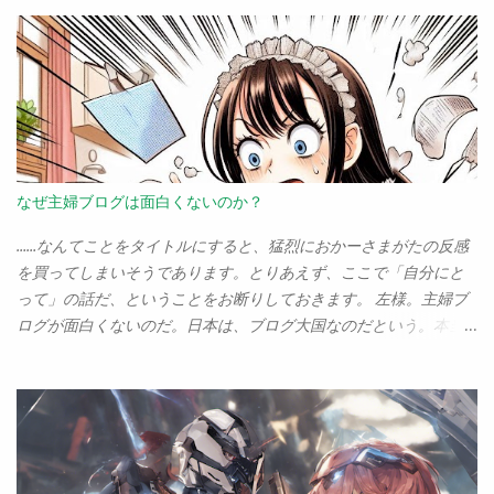
れを書いてから連絡してくれた出版社は「ゼロ」でした。ま、世
段、弓とソフトケースとセットで、３万ン千円！ そう、我こそ
の中そんなもんよ。 （そもそも大手出版社の人間がこんなブログ
は「３万円チェロの男」なのである。 と ても「趣味はチェロで
なんか見てねーって）
す」なんていえない、アマチュアチェリストの末席を汚すのさえ
ためらわれる、そういう存在なのである。 などと卑下して書いて
いるが、このステンター、思いの外よい楽器だ。たかが３万円と
あなどることなかれ。 ちゃーんと弾けばチェロの音がする。それ
だけでたいしたもんだと思う。 「やっぱり最初からン十万のしっ
かりしたものを使うべきだ」というごもっともなご意見はよっく
なぜ主婦ブログは面白くないのか？
わかる。 が、この不況下、そんな選択肢など最初からない人間の
方が多いのだ。 「諦めるか、激安なチェロを手に入れるか」とい
……なんてことをタイトルにすると、猛烈におかーさまがたの反感
う二者択一なら、オレはどんな粗悪品だって「手に入れる」ほう
を買ってしまいそうであります。とりあえず、ここで「自分にと
を選ぶさ。 どんな安物であれ、「あきらめる」よりは百億倍はマ
って」の話だ、ということをお断りしておきます。 左様。主婦ブ
シだ。 が。新居に引っ越して半年あまり、そこそこ練習するよう
ログが面白くないのだ。日本は、ブログ大国なのだという。本当
になってくると、やっぱり気になるんですねえ、「もっといいチ
に普通の人がブログを書いている。僕も書いてるぐらいだから誰
ェロ」が。 もう少しまともなものになったら、どんな音がするん
だって書ける。さまざまな立場の人が書いている。が、いろいろ
だろう、そう思うだけでちょいとばかり胸ときめこうってもんじ
見るにつけ、どうも「こういう人たちの書いたブログは、なぜか
ゃないか、なぁ？ というわけで、悩むこと半年。 ようやく本日、
全く面白くない（←僕にとって、ね。世間全般ということではな
「まとも」なチェロを手にすることになったのでした。 買ったの
くて）」ということがわかってきた。それが「主婦」の書くブロ
は、ピグマリウス・デリウスのスタンダード。 そして弓はもちろ
グなのだ。 女性のブログ、というわけではないらしい。なぜな