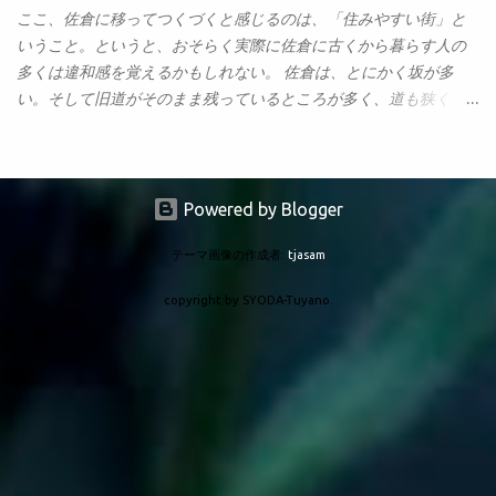
やって動いている？」「これはなぜこうしている？」「ここの働
てみた。 Genspark, Perplexity, Felo, ChatGPT, Geminiの深層検索
ここ、佐倉に移ってつくづくと感じるのは、「住みやすい街」と
きはどういうものか？」といったことをフィードバックで受け
（ディープリサーチ）機能について、それぞれの特徴をまとめ、
いうこと。というと、おそらく実際に佐倉に古くから暮らす人の
る。もちろん、ただコードをコピペしただけではわからない。わ
その性能を比較した結果をまとめて下さい。 この結果が下のレポ
多くは違和感を覚えるかもしれない。 佐倉は、とにかく坂が多
からないからAIに聞いて教えてもらう。そして「なるほど、そう
ート。これはすごい。こいつにかかった時間はせいぜい数分。こ
い。そして旧道がそのまま残っているところが多く、道も狭くて
いうことか」と新しい概念を学ぶ。 この「コードを読み、そこか
りゃもうGoogleで調べ物なんてやる気が失せるな。 主要AI検索ツ
急カーブ、急勾配も多い。道路の整備が追いつかず、国道の296号
ら重要な部分、理解すべき部分を読み取...
ールの深層検索機能比較： Genspark、Perplexity、Felo、
などは年中大渋滞だ。 なのに、それまで住んでいた市原と比べる
ChatGPT、Geminiの性能分析 近年、AIを活用した深層検索（ディ
と、格段に住みやすいのも確かなのだ。「住みやすい街」という
ープサーチ）機能が各社から続々と登場している。本報告では、
と、誰もが思い浮かべるのは、佐倉のすぐ上にある「印西市」だ
Powered by Blogger
主要5ツール（Genspark、Perplexity、Felo、ChatGPT、Gemini）
ろう。東洋経済が毎年発表する「住みやすい街ランキング」で、
のディープサーチ機能を比較分析し、その特徴と性能評価を行
テーマ画像の作成者:
tjasam
なんと４年連続第１位を獲得している、日本一住みやすい街だ。
う。各ツールの技術的差異と実用性を多角的に検証することで、
千葉ニュータウンを中心として大規模な開発が行われ、広く真っ
copyright by SYODA-Tuyano.
最適なツール選択の指針を提供する 1 3 5 。 各ツールの基本機能と
直ぐな道路が町中を縦横に走っている。そして大規模商業施設や
特徴 Genspark Deep Searchの技術的アーキテクチャ Gensparkのデ
各種の大型インフラ施設などがあちこちに建設されている。土地
ィープサーチはマルチエージェントアーキテクチャを採用してお
があるので広々としており、しかも街の中心に近いところに大き
り、複数のAIモデルを並列実行することで調査の偏りを排除する 4
なマンションなどがある。 ところが、この街、実際に何度も車で
。無料プランでも1日1回利用可能で、電話番号認証による本人確...
買い物に出かけているのだけど、おそろしく寒々としている。な
んというか、「人はいるのに、まるでゴーストタウンのよう」な
のだ。気持ちが落ち着かない。 幕張新都心が開発された頃も、似