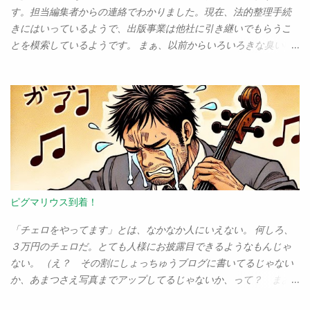
たためか、「山万というデベロッパーによって長期的な視点から
す。担当編集者からの連絡でわかりました。現在、法的整理手続
開発が進められている、すばらしい街」のような印象があるかも
きにはいっているようで、出版事業は他社に引き継いでもらうこ
しれないが、これは見ようによっては「何から何まで、山万とい
とを模索しているようです。 まぁ、以前からいろいろきな臭い噂
う一企業に支配されている街」という見方もできる。正直、そん
はありましたよ、ええ。しかし、まさか本業をないがしろにする
な街、息苦しくないか？という気もしていた。 が、案ずるより産
ことはないだろうと思ってのだけどな……。 しかし、今まで大半の
むが易しだ。とにかく転居を決め、引っ越してきたのだけど、こ
本を秀和から出していたからなぁ。その印税が、今後すべてはい
のユーカリが丘という街は存外、いい街であることがわかってき
らなくなるわけだ。これはかなりきつい。路頭に迷うぞ。 という
た。 その１：いいパン屋が多い 市原の何が嫌だったといって、
わけで、書籍の企画はたくさんありますので、コンピュータ関係
「うまいパン屋がない」ことだった。これは、実は我が家にとっ
の出版社さん、どうかお仕事を下さい。よろしくお願いします！
てはとても重要な事なのだ。そのため、わざわざ千葉市までパン
連絡先は、 syoda@tuyano.com まで。本気で困ってます！
を買いに行ったりしていたくらいだからね。が、ユーカリが丘・
（※「倒産」と書いたけど、会社は現時点ではまだ法的には存続し
志津の周辺にはうまいパン屋が何軒もある。これだけで、「いい
ているとのこと。なので「倒産した」は不正確でした。正確には
ピグマリウス到着！
街」決定だ。 パン屋に限らない。中華料理は、お手頃でうまい店
「倒産する予定」だな（苦笑）） 追記 その後、事業を引き継ぐと
があちこちにあるし、イタリアンもフレンチも、本格的なお店が
ころが出てきて「秀和システム新社」として再建されました。ま
「チェロをやってます」とは、なかなか人にいえない。 何しろ、
そこいらにある。市原では、車で30分以内にいけるところで「ま
ぁ、これまで出した本の印税は全部諦めるしかない（ただし前に
３万円のチェロだ。とても人様にお披露目できるようなもんじゃ
ともなイタリアン・フレンチ」は数えるほどしかなかったことを
出た本でも今後新たに発生する印税は大丈夫）けど、とりあえず
ない。 （え？ その割にしょっちゅうブログに書いてるじゃない
考えれば、ここは天国だ。 もちろん、もっと都会にいけば、素敵
新社で本も出たし、担当の編集者もそのまま新社に移れたし、秀
か、あまつさえ写真までアップしてるじゃないか、って？ まあ
なお店は山のようにあるだろう。だが、こんな田舎で、これだけ
和システムというブランドは今後も大丈夫そうだ。 ちなみに、こ
な） 我 が愛機は、「ステンター」という英国製のチェロだ。 値
いい店が揃っているという...