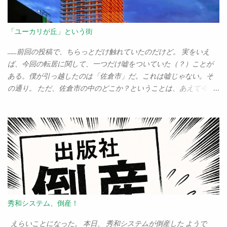
「ユーカリが丘」という街
……前回の投稿で、ちらっとだけ触れていたのだけど。 実をいえ
ば、今回の転居に関して、一つだけ嘘をついていた（？）ことが
ある。僕が引っ越したのは「佐倉市」だ。これは嘘じゃない。そ
の通り。 ただ、佐倉市の中のどこか？ということは、あえて今ま
でぼかしていた。ぼちぼち、正直に告白しなければいけないだろ
う。 僕が越してきたのは、「ユーカリが丘」なのだ。 「歴史の
街、佐倉」だの、「佐倉に引っ越して本当に良かった」だのとい
ってるくせに、実は「ユーカリが丘」だぁ？ どこが歴史の街
だ？ と突っ込まれるのはしょうがない。僕もそう思うから。 実
をいえば、今回の家を見つけて購入を考えたとき、最後まで引っ
かかっていたのが、この「ユーカリが丘」という場所だった。だ
って、「ユーカリが丘」だぜぇ？ こんなこっ恥ずかしい名前の
街に、住みたいか？ また、ここは「山万」というデベロッパーが
秀和システム、倒産！
牛耳っている町だ、というのも引っかかっていた。ユーカリが丘
は、村上龍のカンブリア宮殿で「奇跡の街」として取り上げられ
えらいことになった。 本日、 秀和システムが倒産した ようで