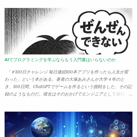
まうのか」というぐらいいろいろあったのだけど。 その中でも、
まぁ順位付けでは5番目ぐらいの出来事が「大腸がんになって手術
したこと」だろう。 秀和が倒産した直後、血便が出て大腸にポリ
ープができてるのがわかって、それを生検したら癌になってるこ
とがわかって、2週間入院して大腸を15センチぐらい切って、現
在、抗がん剤治療中です――なんてことを書くと、あちこちから
「大丈夫ですか？ 大変なことになりましたね」的な対応をされ
てしまって困る。 いや、別にそんな大変なことでもないから。 大
AIでプログラミングを学ぶならもう入門書はいらないのか
腸がんはステージIIIaで、まぁ削除したリンパに転移した細胞が1
個見つかったけど、それぐらいなんでもう全部取ったから大丈夫
「＃100日チャレンジ 毎日連続100本アプリを作ったら人生が変
でしょう。でもま、万が一どっかに残ってるといけないから、1番
わった」という本がある。著者の大塚あみさんが大学４年のと
よわ～い抗がん剤でしらばく様子見てみましょっか。...というの
き、100日間、ChatGPTでゲームを作るという挑戦をした、その記
が、担当医の説明。ま、そういうことならしばらくやりましょ
録のようなものだ。彼女はそのおかげでエンジニアとして就職
う、というので現在治療中ということ。 既に癌は「治療可能な病
し、海外の学会で発表もしたりして大活躍している。 この大塚さ
気」となっていて、ステージIVであちこちに転移していたりした
んが、noteで「なぜプログラミング入門書を読んでもできるよう
ならまだしも、それ以前で転移が特に見られないなら普通に治療
にならないのか」ということを書いていた。正直、「ぎくっ」と
して寛解できる。むしろ、以前からかかってる喘息の方が、治療
したね。読んで、非常に考えるものがあったのでポイントだけコ
して寛解することもできず、一生付き合わなくてはいけない病気
メントを書いたりしたのだけど、うーん。正直、なにかもやもや