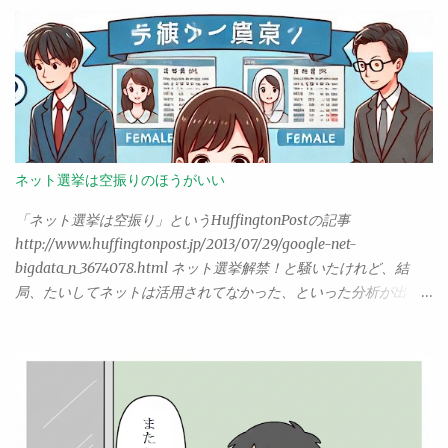
は、もっとも動きが早かった。OpenAIと提携し、AzureにOpenAI
からなんとなく不思議に思っていたのだけど、今朝、とあるブロ
の専用サービスを開設。（現時点ではまだ招待制が続いてる？み
グを眺めているうちに、気がついた。主婦のブログは、基本的に
たいだけど、ほぼ申請すれば普通に許可されるはず） OpenAIは、
「共感」を目的とするものなのだ。こんなことがあった、あんな
現在、もっとも注目されている生成AIの開発元で、これをすぐさ
ことがあった、こう感じる、ねえそうでしょ？ みんなそうじゃ
まAzureに取り入れたMicrosoftは、現時点で他よりかなり先を行
ない？ そういうものなのだ。そして、同じように共感する主婦
ってる感がある。 Google Vertex AI Googleのクラウド環境
たちが、そうそうそうなの、よくぞいってくれました……と集まっ
「Google Cloud」には、以前からVertex AIというAIサービスがあ
てくる。お互いに、同じ主婦という立場での思いをやり取りし合
ったのだけど、これが生成AIにも対応し、大幅に機能拡張されて
ネット選挙は空振りのほうがいい
い、共感しあう。 だから。つまらない。 こうしたブログを読むた
いる。注目すべきは、Googleが開発する大規模言語モデル「PaLM
びに、（それがどんなに面白くとも）読後、僕は常に胸の中でこ
2」が標準なのはもちろんだが、それ以外にもMetaのLlama 2や
「ネット選挙は空振り」というHuffingtonPostの記事
う叫ぶのだった。 はははは、いやー面白かった。ところで。 この
Stable Diffusion XLなどのオープンソース系の生成AIモデルも対応
http://www.huffingtonpost.jp/2013/07/29/google-net-
記事の主張は何なんだ？ ……そう。僕は、どのような記事であれ、
している点。また、それ以前からAIを手掛けていたGoogleらし
bigdata_n_3674078.html ネット選挙解禁！と騒いたけれど、結
そこにある「主義主張」を読み取って、はじめて「面白い」と感
く、生成AI以外の機械学習モデルも多数揃えている。 Amazon
局、たいしてネットは活用されてなかった、といった分析が出て
じる体質らしい。あんなことがあった、こんなことがあって、は
Bedrock こいつが一番後から出てきた。Amazonが開発するTitan
いた。なるほどなー、なんというか、予想通りというか、やっぱ
ははそれは面白いね。そういう話はもちろんそれはそれでいい。
という大規模言語モデルは、まだプレビュー状態で一般ユーザー
りねと思った人は多いんじゃないだろうか。 「空振り」とあるけ
だが、...
は使えない。ただし、ClaudeやJurassicといった生成AIモデルをサ
れど、これ、果たしてどのぐらいの影響力があれば「空振りじゃ
ポートしていてすぐに使えるようになってる。それとAPI関係も、
なかった」といえるのだろう。ネット選挙解禁となったとき、ま
独自のライブラリでいくだけでなく、LangChainへの対応を最初
さか「誰もがネットにかじりついて候補者の情報を調べ、それを
から考えているところも注目。 この３つが、当面は生成AIを利用
鵜呑みにして投票する」ような事態になると？ そう思ってたん