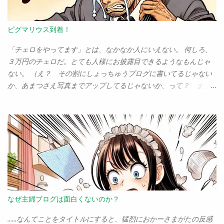
連絡先は、 syoda@tuyano.com まで。本気で困ってます！
を買いに行ったりしていたくらいだからね。が、ユーカリが丘・
（※「倒産」と書いたけど、会社は現時点ではまだ法的には存続し
志津の周辺にはうまいパン屋が何軒もある。これだけで、「いい
ているとのこと。なので「倒産した」は不正確でした。正確には
ピグマリウス到着！
街」決定だ。 パン屋に限らない。中華料理は、お手頃でうまい店
「倒産する予定」だな（苦笑）） 追記 その後、事業を引き継ぐと
があちこちにあるし、イタリアンもフレンチも、本格的なお店が
ころが出てきて「秀和システム新社」として再建されました。ま
「チェロをやってます」とは、なかなか人にいえない。 何しろ、
そこいらにある。市原では、車で30分以内にいけるところで「ま
ぁ、これまで出した本の印税は全部諦めるしかない（ただし前に
３万円のチェロだ。とても人様にお披露目できるようなもんじゃ
ともなイタリアン・フレンチ」は数えるほどしかなかったことを
出た本でも今後新たに発生する印税は大丈夫）けど、とりあえず
ない。 （え？ その割にしょっちゅうブログに書いてるじゃない
考えれば、ここは天国だ。 もちろん、もっと都会にいけば、素敵
新社で本も出たし、担当の編集者もそのまま新社に移れたし、秀
か、あまつさえ写真までアップしてるじゃないか、って？ まあ
なお店は山のようにあるだろう。だが、こんな田舎で、これだけ
和システムというブランドは今後も大丈夫そうだ。 ちなみに、こ
な） 我 が愛機は、「ステンター」という英国製のチェロだ。 値
いい店が揃っているという...
れを書いてから連絡してくれた出版社は「ゼロ」でした。ま、世
段、弓とソフトケースとセットで、３万ン千円！ そう、我こそ
の中そんなもんよ。 （そもそも大手出版社の人間がこんなブログ
は「３万円チェロの男」なのである。 と ても「趣味はチェロで
なんか見てねーって）
す」なんていえない、アマチュアチェリストの末席を汚すのさえ
ためらわれる、そういう存在なのである。 などと卑下して書いて
いるが、このステンター、思いの外よい楽器だ。たかが３万円と
あなどることなかれ。 ちゃーんと弾けばチェロの音がする。それ
だけでたいしたもんだと思う。 「やっぱり最初からン十万のしっ
かりしたものを使うべきだ」というごもっともなご意見はよっく
なぜ主婦ブログは面白くないのか？
わかる。 が、この不況下、そんな選択肢など最初からない人間の
方が多いのだ。 「諦めるか、激安なチェロを手に入れるか」とい
……なんてことをタイトルにすると、猛烈におかーさまがたの反感