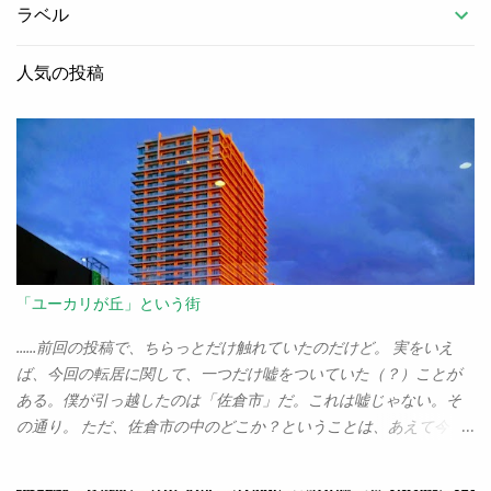
ラベル
人気の投稿
「ユーカリが丘」という街
……前回の投稿で、ちらっとだけ触れていたのだけど。 実をいえ
ば、今回の転居に関して、一つだけ嘘をついていた（？）ことが
ある。僕が引っ越したのは「佐倉市」だ。これは嘘じゃない。そ
の通り。 ただ、佐倉市の中のどこか？ということは、あえて今ま
でぼかしていた。ぼちぼち、正直に告白しなければいけないだろ
う。 僕が越してきたのは、「ユーカリが丘」なのだ。 「歴史の