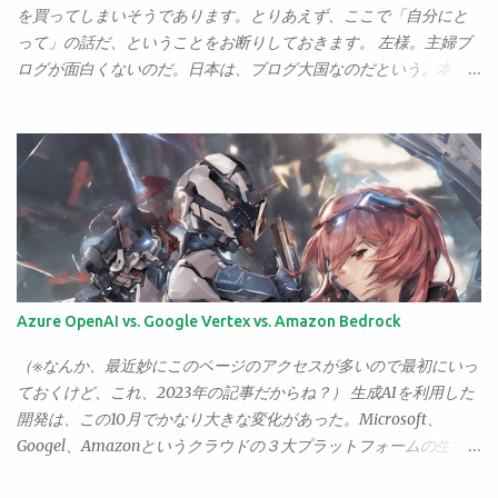
う二者択一なら、オレはどんな粗悪品だって「手に入れる」ほう
を買ってしまいそうであります。とりあえず、ここで「自分にと
を選ぶさ。 どんな安物であれ、「あきらめる」よりは百億倍はマ
って」の話だ、ということをお断りしておきます。 左様。主婦ブ
シだ。 が。新居に引っ越して半年あまり、そこそこ練習するよう
ログが面白くないのだ。日本は、ブログ大国なのだという。本当
になってくると、やっぱり気になるんですねえ、「もっといいチ
に普通の人がブログを書いている。僕も書いてるぐらいだから誰
ェロ」が。 もう少しまともなものになったら、どんな音がするん
だって書ける。さまざまな立場の人が書いている。が、いろいろ
だろう、そう思うだけでちょいとばかり胸ときめこうってもんじ
見るにつけ、どうも「こういう人たちの書いたブログは、なぜか
ゃないか、なぁ？ というわけで、悩むこと半年。 ようやく本日、
全く面白くない（←僕にとって、ね。世間全般ということではな
「まとも」なチェロを手にすることになったのでした。 買ったの
くて）」ということがわかってきた。それが「主婦」の書くブロ
は、ピグマリウス・デリウスのスタンダード。 そして弓はもちろ
グなのだ。 女性のブログ、というわけではないらしい。なぜな
ん、アルシェのSA3001。20万前後のチェロの中ではもっとも評判
ら、働く女性の書くブログの中には、面白いもの、興味深いもの
がいいものだと思う。 とりあえず、試し弾き程度でも……と思って
もいろいろとあるからだ。が、主婦のブログでは、「面白いも
おそるおそる弾いてみたが——おぉ。 音が違う。 なるほど、これ
の」に出会うことはあっても、「興味深い」ものに出会うことが
Azure OpenAI vs. Google Vertex vs. Amazon Bedrock
がピグマリウスかぁ。 買っただけで、腕があがった気分だ。 さ
まずないのだ。なので、面白いものがあっても、「はははは、面
て、これで逃げ場はなくなった。 無伴奏チェロソナタ、ぼちぼち
白かった」でおしまい、となってしまう。その後がない。 が、そ
（※なんか、最近妙にこのページのアクセスが多いので最初にいっ
次の曲に進まんとなぁ。
うしたものが人気がないわけではない。むしろ、僕の書いてる下
ておくけど、これ、2023年の記事だからね？） 生成AIを利用した
手なブログなんぞよりはるかにアクセス数も読者も多いところは
開発は、この10月でかなり大きな変化があった。Microsoft、
ごまんとある。あるが……、読んでも「なんで人気があるの？」と
Googel、Amazonというクラウドの３大プラットフォームの生成
頭の周りに？？？がぐるぐる回ってしまうことが多い。僕にはさ
AI基盤がほぼ出揃ったのだ。 Microsoft Azure OpenAI Microsoft
っぱりその良さがわからないのだ。 何が違うのだろうか、と前々