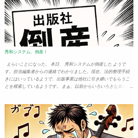
街、佐倉」だの、「佐倉に引っ越して本当に良かった」だのとい
ってるくせに、実は「ユーカリが丘」だぁ？ どこが歴史の街
だ？ と突っ込まれるのはしょうがない。僕もそう思うから。 実
をいえば、今回の家を見つけて購入を考えたとき、最後まで引っ
かかっていたのが、この「ユーカリが丘」という場所だった。だ
って、「ユーカリが丘」だぜぇ？ こんなこっ恥ずかしい名前の
街に、住みたいか？ また、ここは「山万」というデベロッパーが
秀和システム、倒産！
牛耳っている町だ、というのも引っかかっていた。ユーカリが丘
は、村上龍のカンブリア宮殿で「奇跡の街」として取り上げられ
えらいことになった。 本日、 秀和システムが倒産した ようで
たためか、「山万というデベロッパーによって長期的な視点から
す。担当編集者からの連絡でわかりました。現在、法的整理手続
開発が進められている、すばらしい街」のような印象があるかも
きにはいっているようで、出版事業は他社に引き継いでもらうこ
しれないが、これは見ようによっては「何から何まで、山万とい
とを模索しているようです。 まぁ、以前からいろいろきな臭い噂
う一企業に支配されている街」という見方もできる。正直、そん
はありましたよ、ええ。しかし、まさか本業をないがしろにする
な街、息苦しくないか？という気もしていた。 が、案ずるより産
ことはないだろうと思ってのだけどな……。 しかし、今まで大半の
むが易しだ。とにかく転居を決め、引っ越してきたのだけど、こ
本を秀和から出していたからなぁ。その印税が、今後すべてはい
のユーカリが丘という街は存外、いい街であることがわかってき
らなくなるわけだ。これはかなりきつい。路頭に迷うぞ。 という
た。 その１：いいパン屋が多い 市原の何が嫌だったといって、
わけで、書籍の企画はたくさんありますので、コンピュータ関係
「うまいパン屋がない」ことだった。これは、実は我が家にとっ
の出版社さん、どうかお仕事を下さい。よろしくお願いします！
てはとても重要な事なのだ。そのため、わざわざ千葉市までパン