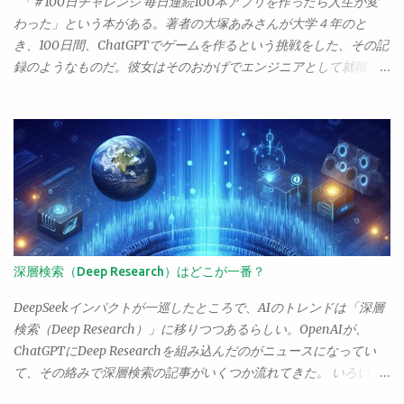
「＃100日チャレンジ 毎日連続100本アプリを作ったら人生が変
でしょう。でもま、万が一どっかに残ってるといけないから、1番
わった」という本がある。著者の大塚あみさんが大学４年のと
よわ～い抗がん剤でしらばく様子見てみましょっか。...というの
き、100日間、ChatGPTでゲームを作るという挑戦をした、その記
が、担当医の説明。ま、そういうことならしばらくやりましょ
録のようなものだ。彼女はそのおかげでエンジニアとして就職
う、というので現在治療中ということ。 既に癌は「治療可能な病
し、海外の学会で発表もしたりして大活躍している。 この大塚さ
気」となっていて、ステージIVであちこちに転移していたりした
んが、noteで「なぜプログラミング入門書を読んでもできるよう
ならまだしも、それ以前で転移が特に見られないなら普通に治療
にならないのか」ということを書いていた。正直、「ぎくっ」と
して寛解できる。むしろ、以前からかかってる喘息の方が、治療
したね。読んで、非常に考えるものがあったのでポイントだけコ
して寛解することもできず、一生付き合わなくてはいけない病気
メントを書いたりしたのだけど、うーん。正直、なにかもやもや
で、個人的にこっちのほうがよほど怖い（年取って病院まで歩け
する。彼女の捉える「入門書」と「AIで学ぶ」ことと、自身のそ
なくなくなって喘息の治療薬が買えなくなったりしたら、想像す
れとの間に乖離があるのだ。 彼女がやっているのは「AIによるト
るだに恐ろしい「チアノーゼで窒息死」という事態になるわけ
ライアル＆エラー」だ。プロンプトを送り、コードを書いてもら
で、なおせる癌よりよほど怖い）。 が、未だに「癌＝死病」と思
う。それを動かす。わからないところを聞いて教えてもらう。疑
深層検索（Deep Research）はどこが一番？
っている人がわんさかいるようで、それが困る。こっちはちょっ
問に思ったり思いついた部分を変更してもらう。そうやってやり
と癌になっただけなのに、大仰に心配されると、「いえ、それほ
取りしながらコーディングについて学習していくわけだね。 これ
DeepSeekインパクトが一巡したところで、AIのトレンドは「深層
どでも」ともいえず、なんとも居心地の悪い気分になる。 お医者
に比べると、入門書を読んで学ぶやり方は全然ダメだ。まずトラ
検索（Deep Research）」に移りつつあるらしい。OpenAIが、
さんの方もそういう点では同じようで、患者に癌告知をすると
イアル＆エラーができない。そして文法だの構文だのの話ばかり
ChatGPTにDeep Researchを組み込んだのがニュースになってい
き、未だにえらく慎重になってしまう、ということも聞いた。
でつまらない。ひたすらコードを写経するだけでなにをやってる
て、その絡みで深層検索の記事がいくつか流れてきた。 いろいろ
「癌です」 「がーん！」 ってギャグみたいなことが未だによくあ
かわからない。ぐさっ、ぐさっ、ぐさっの三連発で即死という感
見たんだけど、ChatGPTの深層検索って、そんなにすごいんだろ