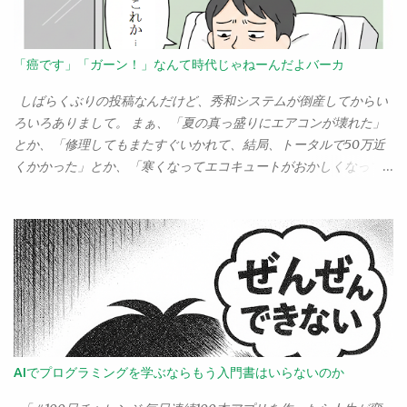
した開発を考える人にとってのもっとも大きな選択肢となると思
でしょうかね。まさかね。 では、ネット以外のものはどの程度
う。 では、どれを選ぶべきか？ 個人的に、今月マイナビから
「空振り」でなかったのか。例えば、ポスティング。ポストに入
Azure OpenAIの入門書を出したので、これを激推ししたいところ
ってくる候補者のチラシ、ありますねぇ。あれを見て「よし、こ
「癌です」「ガーン！」なんて時代じゃねーんだよバーカ
なんだけど……。現時点では、OpenAIを擁するAzureが一歩も二歩
の人に投票するぞ！」と思った人、どのぐらいいると思う？
も先を行っているのは間違いない。だから、「とりあえずOpenAI
１％も果たしているんだろうか。あるいは電話攻勢というやつ。
しばらくぶりの投稿なんだけど、秀和システムが倒産してからい
を使いたいならAzureで...
「○○をお願いします！」と電話をもらって、それで決めた！って
ろいろありまして。 まぁ、「夏の真っ盛りにエアコンが壊れた」
人、いるんですかい？ 私なんぞは、逆に「お前にだけは絶対投
とか、「修理してもまたすぐいかれて、結局、トータルで50万近
票しないぞ」と思ったりするけどな。
くかかった」とか、「寒くなってエコキュートがおかしくなって
夜、お湯が出なくなった」とか、ほんとに「今年で人生詰んでし
まうのか」というぐらいいろいろあったのだけど。 その中でも、
まぁ順位付けでは5番目ぐらいの出来事が「大腸がんになって手術
したこと」だろう。 秀和が倒産した直後、血便が出て大腸にポリ
ープができてるのがわかって、それを生検したら癌になってるこ
とがわかって、2週間入院して大腸を15センチぐらい切って、現
在、抗がん剤治療中です――なんてことを書くと、あちこちから
「大丈夫ですか？ 大変なことになりましたね」的な対応をされ
てしまって困る。 いや、別にそんな大変なことでもないから。 大
AIでプログラミングを学ぶならもう入門書はいらないのか
腸がんはステージIIIaで、まぁ削除したリンパに転移した細胞が1
個見つかったけど、それぐらいなんでもう全部取ったから大丈夫