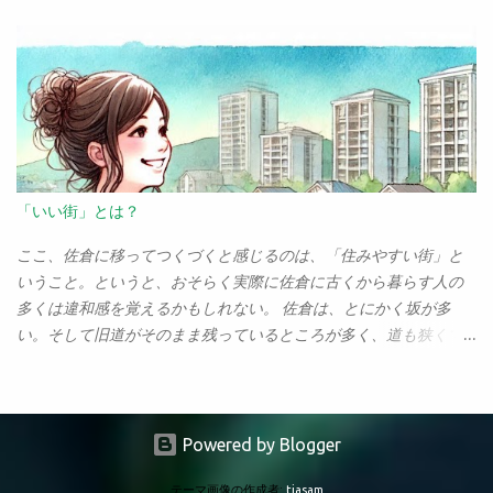
るらしい。こっちは「大腸癌ですね」ときい...
じだった。 ただ、これ、考えてみるとAIにもいえることなんだよ
うか。OpenAIから出禁を食らった身としては、有料アカウントで
ね。AIはコードをさらっと作ってくれるけど、たいていは「それ
しか使えない機能なんて試せないんだけど、でもOpenAIが実装す
をコピペして、動いた！と思って終わり」なんだよね。それの繰
る以前に、けっこうあちこちで深層検索って実装されていたよ
り返しで、そのうち飽きてしまう。そして、たくさんのコードを
ね？ だったら、それらで充分なんじゃない？ とりあえず、主な
コピペしただけなので何もできるようにならない。 なぜ、大塚さ
AIサービスの深層検索がどのぐらいなものか、調べてみようと思
んは成功したのか。それはAIよりも「学習環境」が大きいように
ったのだけど。まぁ、自分でもこれまでけっこう深層検索は使っ
思える。定期的にコードを提出し、教授に見てもらいフィードバ
ていたので、個人的な所感で語ってもいいんだけど、せっかくだ
ックを受ける、この部分が非常に重要だったように思えるのだ。
からAIの深層検索で調べてもらおう（笑）。 というわけで、
「いい街」とは？
そこで彼女は非常に重要なことを学んでいる。「この部分はどう
Perplexityのディープリサーチで、以下のようにプロンプトを送っ
やって動いている？」「これはなぜこうしている？」「ここの働
てみた。 Genspark, Perplexity, Felo, ChatGPT, Geminiの深層検索
ここ、佐倉に移ってつくづくと感じるのは、「住みやすい街」と
きはどういうものか？」といったことをフィードバックで受け
（ディープリサーチ）機能について、それぞれの特徴をまとめ、
いうこと。というと、おそらく実際に佐倉に古くから暮らす人の
る。もちろん、ただコードをコピペしただけではわからない。わ
その性能を比較した結果をまとめて下さい。 この結果が下のレポ
多くは違和感を覚えるかもしれない。 佐倉は、とにかく坂が多
からないからAIに聞いて教えてもらう。そして「なるほど、そう
ート。これはすごい。こいつにかかった時間はせいぜい数分。こ
い。そして旧道がそのまま残っているところが多く、道も狭くて
いうことか」と新しい概念を学ぶ。 この「コードを読み、そこか
りゃもうGoogleで調べ物なんてやる気が失せるな。 主要AI検索ツ
急カーブ、急勾配も多い。道路の整備が追いつかず、国道の296号
ら重要な部分、理解すべき部分を読み取...
ールの深層検索機能比較： Genspark、Perplexity、Felo、
などは年中大渋滞だ。 なのに、それまで住んでいた市原と比べる
ChatGPT、Geminiの性能分析 近年、AIを活用した深層検索（ディ
と、格段に住みやすいのも確かなのだ。「住みやすい街」という
ープサーチ）機能が各社から続々と登場している。本報告では、
と、誰もが思い浮かべるのは、佐倉のすぐ上にある「印西市」だ
Powered by Blogger
主要5ツール（Genspark、Perplexity、Felo、ChatGPT、Gemini）
ろう。東洋経済が毎年発表する「住みやすい街ランキング」で、
のディープサーチ機能を比較分析し、その特徴と性能評価を行
テーマ画像の作成者:
tjasam