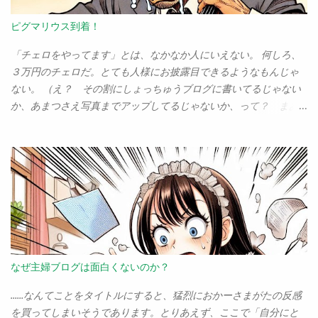
（※「倒産」と書いたけど、会社は現時点ではまだ法的には存続し
志津の周辺にはうまいパン屋が何軒もある。これだけで、「いい
ているとのこと。なので「倒産した」は不正確でした。正確には
ピグマリウス到着！
街」決定だ。 パン屋に限らない。中華料理は、お手頃でうまい店
「倒産する予定」だな（苦笑）） 追記 その後、事業を引き継ぐと
があちこちにあるし、イタリアンもフレンチも、本格的なお店が
ころが出てきて「秀和システム新社」として再建されました。ま
「チェロをやってます」とは、なかなか人にいえない。 何しろ、
そこいらにある。市原では、車で30分以内にいけるところで「ま
ぁ、これまで出した本の印税は全部諦めるしかない（ただし前に
３万円のチェロだ。とても人様にお披露目できるようなもんじゃ
ともなイタリアン・フレンチ」は数えるほどしかなかったことを
出た本でも今後新たに発生する印税は大丈夫）けど、とりあえず
ない。 （え？ その割にしょっちゅうブログに書いてるじゃない
考えれば、ここは天国だ。 もちろん、もっと都会にいけば、素敵
新社で本も出たし、担当の編集者もそのまま新社に移れたし、秀
か、あまつさえ写真までアップしてるじゃないか、って？ まあ
なお店は山のようにあるだろう。だが、こんな田舎で、これだけ
和システムというブランドは今後も大丈夫そうだ。 ちなみに、こ
な） 我 が愛機は、「ステンター」という英国製のチェロだ。 値
いい店が揃っているという...
れを書いてから連絡してくれた出版社は「ゼロ」でした。ま、世
段、弓とソフトケースとセットで、３万ン千円！ そう、我こそ
の中そんなもんよ。 （そもそも大手出版社の人間がこんなブログ
は「３万円チェロの男」なのである。 と ても「趣味はチェロで
なんか見てねーって）
す」なんていえない、アマチュアチェリストの末席を汚すのさえ
ためらわれる、そういう存在なのである。 などと卑下して書いて
いるが、このステンター、思いの外よい楽器だ。たかが３万円と
あなどることなかれ。 ちゃーんと弾けばチェロの音がする。それ
だけでたいしたもんだと思う。 「やっぱり最初からン十万のしっ
かりしたものを使うべきだ」というごもっともなご意見はよっく
なぜ主婦ブログは面白くないのか？
わかる。 が、この不況下、そんな選択肢など最初からない人間の
方が多いのだ。 「諦めるか、激安なチェロを手に入れるか」とい
……なんてことをタイトルにすると、猛烈におかーさまがたの反感
う二者択一なら、オレはどんな粗悪品だって「手に入れる」ほう
を買ってしまいそうであります。とりあえず、ここで「自分にと