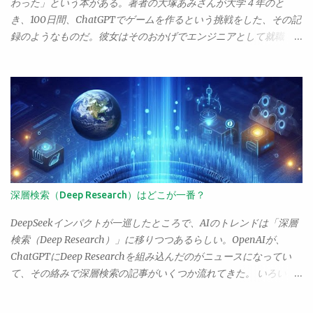
でしょう。でもま、万が一どっかに残ってるといけないから、1番
わった」という本がある。著者の大塚あみさんが大学４年のと
よわ～い抗がん剤でしらばく様子見てみましょっか。...というの
き、100日間、ChatGPTでゲームを作るという挑戦をした、その記
が、担当医の説明。ま、そういうことならしばらくやりましょ
録のようなものだ。彼女はそのおかげでエンジニアとして就職
う、というので現在治療中ということ。 既に癌は「治療可能な病
し、海外の学会で発表もしたりして大活躍している。 この大塚さ
気」となっていて、ステージIVであちこちに転移していたりした
んが、noteで「なぜプログラミング入門書を読んでもできるよう
ならまだしも、それ以前で転移が特に見られないなら普通に治療
にならないのか」ということを書いていた。正直、「ぎくっ」と
して寛解できる。むしろ、以前からかかってる喘息の方が、治療
したね。読んで、非常に考えるものがあったのでポイントだけコ
して寛解することもできず、一生付き合わなくてはいけない病気
メントを書いたりしたのだけど、うーん。正直、なにかもやもや
で、個人的にこっちのほうがよほど怖い（年取って病院まで歩け
する。彼女の捉える「入門書」と「AIで学ぶ」ことと、自身のそ
なくなくなって喘息の治療薬が買えなくなったりしたら、想像す
れとの間に乖離があるのだ。 彼女がやっているのは「AIによるト
るだに恐ろしい「チアノーゼで窒息死」という事態になるわけ
ライアル＆エラー」だ。プロンプトを送り、コードを書いてもら
で、なおせる癌よりよほど怖い）。 が、未だに「癌＝死病」と思
う。それを動かす。わからないところを聞いて教えてもらう。疑
深層検索（Deep Research）はどこが一番？
っている人がわんさかいるようで、それが困る。こっちはちょっ
問に思ったり思いついた部分を変更してもらう。そうやってやり
と癌になっただけなのに、大仰に心配されると、「いえ、それほ
取りしながらコーディングについて学習していくわけだね。 これ
DeepSeekインパクトが一巡したところで、AIのトレンドは「深層
どでも」ともいえず、なんとも居心地の悪い気分になる。 お医者
に比べると、入門書を読んで学ぶやり方は全然ダメだ。まずトラ
検索（Deep Research）」に移りつつあるらしい。OpenAIが、
さんの方もそういう点では同じようで、患者に癌告知をすると
イアル＆エラーができない。そして文法だの構文だのの話ばかり
ChatGPTにDeep Researchを組み込んだのがニュースになってい
き、未だにえらく慎重になってしまう、ということも聞いた。
でつまらない。ひたすらコードを写経するだけでなにをやってる
て、その絡みで深層検索の記事がいくつか流れてきた。 いろいろ
「癌です」 「がーん！」 ってギャグみたいなことが未だによくあ
かわからない。ぐさっ、ぐさっ、ぐさっの三連発で即死という感
見たんだけど、ChatGPTの深層検索って、そんなにすごいんだろ
るらしい。こっちは「大腸癌ですね」ときい...
じだった。 ただ、これ、考えてみるとAIにもいえることなんだよ
うか。OpenAIから出禁を食らった身としては、有料アカウントで