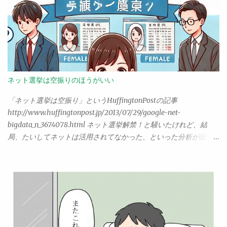
からなんとなく不思議に思っていたのだけど、今朝、とあるブロ
の専用サービスを開設。（現時点ではまだ招待制が続いてる？み
グを眺めているうちに、気がついた。主婦のブログは、基本的に
たいだけど、ほぼ申請すれば普通に許可されるはず） OpenAIは、
「共感」を目的とするものなのだ。こんなことがあった、あんな
現在、もっとも注目されている生成AIの開発元で、これをすぐさ
ことがあった、こう感じる、ねえそうでしょ？ みんなそうじゃ
まAzureに取り入れたMicrosoftは、現時点で他よりかなり先を行
ない？ そういうものなのだ。そして、同じように共感する主婦
ってる感がある。 Google Vertex AI Googleのクラウド環境
たちが、そうそうそうなの、よくぞいってくれました……と集まっ
「Google Cloud」には、以前からVertex AIというAIサービスがあ
てくる。お互いに、同じ主婦という立場での思いをやり取りし合
ったのだけど、これが生成AIにも対応し、大幅に機能拡張されて
ネット選挙は空振りのほうがいい
い、共感しあう。 だから。つまらない。 こうしたブログを読むた
いる。注目すべきは、Googleが開発する大規模言語モデル「PaLM
びに、（それがどんなに面白くとも）読後、僕は常に胸の中でこ
2」が標準なのはもちろんだが、それ以外にもMetaのLlama 2や
「ネット選挙は空振り」というHuffingtonPostの記事
う叫ぶのだった。 はははは、いやー面白かった。ところで。 この
Stable Diffusion XLなどのオープンソース系の生成AIモデルも対応
http://www.huffingtonpost.jp/2013/07/29/google-net-
記事の主張は何なんだ？ ……そう。僕は、どのような記事であれ、
している点。また、それ以前からAIを手掛けていたGoogleらし
bigdata_n_3674078.html ネット選挙解禁！と騒いたけれど、結
そこにある「主義主張」を読み取って、はじめて「面白い」と感
く、生成AI以外の機械学習モデルも多数揃えている。 Amazon
局、たいしてネットは活用されてなかった、といった分析が出て
じる体質らしい。あんなことがあった、こんなことがあって、は
Bedrock こいつが一番後から出てきた。Amazonが開発するTitan
いた。なるほどなー、なんというか、予想通りというか、やっぱ
ははそれは面白いね。そういう話はもちろんそれはそれでいい。
という大規模言語モデルは、まだプレビュー状態で一般ユーザー
りねと思った人は多いんじゃないだろうか。 「空振り」とあるけ
だが、...
は使えない。ただし、ClaudeやJurassicといった生成AIモデルをサ
れど、これ、果たしてどのぐらいの影響力があれば「空振りじゃ
ポートしていてすぐに使えるようになってる。それとAPI関係も、
なかった」といえるのだろう。ネット選挙解禁となったとき、ま
独自のライブラリでいくだけでなく、LangChainへの対応を最初
さか「誰もがネットにかじりついて候補者の情報を調べ、それを
から考えているところも注目。 この３つが、当面は生成AIを利用
鵜呑みにして投票する」ような事態になると？ そう思ってたん
した開発を考える人にとってのもっとも大きな選択肢となると思
でしょうかね。まさかね。 では、ネット以外のものはどの程度