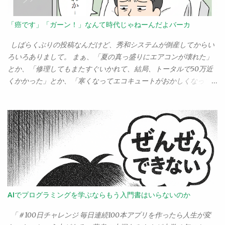
う。 では、どれを選ぶべきか？ 個人的に、今月マイナビから
「空振り」でなかったのか。例えば、ポスティング。ポストに入
Azure OpenAIの入門書を出したので、これを激推ししたいところ
ってくる候補者のチラシ、ありますねぇ。あれを見て「よし、こ
「癌です」「ガーン！」なんて時代じゃねーんだよバーカ
なんだけど……。現時点では、OpenAIを擁するAzureが一歩も二歩
の人に投票するぞ！」と思った人、どのぐらいいると思う？
も先を行っているのは間違いない。だから、「とりあえずOpenAI
１％も果たしているんだろうか。あるいは電話攻勢というやつ。
しばらくぶりの投稿なんだけど、秀和システムが倒産してからい
を使いたいならAzureで...
「○○をお願いします！」と電話をもらって、それで決めた！って
ろいろありまして。 まぁ、「夏の真っ盛りにエアコンが壊れた」
人、いるんですかい？ 私なんぞは、逆に「お前にだけは絶対投
とか、「修理してもまたすぐいかれて、結局、トータルで50万近
票しないぞ」と思ったりするけどな。
くかかった」とか、「寒くなってエコキュートがおかしくなって
夜、お湯が出なくなった」とか、ほんとに「今年で人生詰んでし
まうのか」というぐらいいろいろあったのだけど。 その中でも、
まぁ順位付けでは5番目ぐらいの出来事が「大腸がんになって手術
したこと」だろう。 秀和が倒産した直後、血便が出て大腸にポリ
ープができてるのがわかって、それを生検したら癌になってるこ
とがわかって、2週間入院して大腸を15センチぐらい切って、現
在、抗がん剤治療中です――なんてことを書くと、あちこちから
「大丈夫ですか？ 大変なことになりましたね」的な対応をされ
てしまって困る。 いや、別にそんな大変なことでもないから。 大
AIでプログラミングを学ぶならもう入門書はいらないのか
腸がんはステージIIIaで、まぁ削除したリンパに転移した細胞が1
個見つかったけど、それぐらいなんでもう全部取ったから大丈夫
「＃100日チャレンジ 毎日連続100本アプリを作ったら人生が変