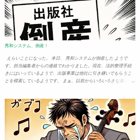
ってるくせに、実は「ユーカリが丘」だぁ？ どこが歴史の街
だ？ と突っ込まれるのはしょうがない。僕もそう思うから。 実
をいえば、今回の家を見つけて購入を考えたとき、最後まで引っ
かかっていたのが、この「ユーカリが丘」という場所だった。だ
って、「ユーカリが丘」だぜぇ？ こんなこっ恥ずかしい名前の
街に、住みたいか？ また、ここは「山万」というデベロッパーが
秀和システム、倒産！
牛耳っている町だ、というのも引っかかっていた。ユーカリが丘
は、村上龍のカンブリア宮殿で「奇跡の街」として取り上げられ
えらいことになった。 本日、 秀和システムが倒産した ようで
たためか、「山万というデベロッパーによって長期的な視点から
す。担当編集者からの連絡でわかりました。現在、法的整理手続
開発が進められている、すばらしい街」のような印象があるかも
きにはいっているようで、出版事業は他社に引き継いでもらうこ
しれないが、これは見ようによっては「何から何まで、山万とい
とを模索しているようです。 まぁ、以前からいろいろきな臭い噂
う一企業に支配されている街」という見方もできる。正直、そん
はありましたよ、ええ。しかし、まさか本業をないがしろにする
な街、息苦しくないか？という気もしていた。 が、案ずるより産
ことはないだろうと思ってのだけどな……。 しかし、今まで大半の
むが易しだ。とにかく転居を決め、引っ越してきたのだけど、こ
本を秀和から出していたからなぁ。その印税が、今後すべてはい
のユーカリが丘という街は存外、いい街であることがわかってき
らなくなるわけだ。これはかなりきつい。路頭に迷うぞ。 という
た。 その１：いいパン屋が多い 市原の何が嫌だったといって、
わけで、書籍の企画はたくさんありますので、コンピュータ関係
「うまいパン屋がない」ことだった。これは、実は我が家にとっ
の出版社さん、どうかお仕事を下さい。よろしくお願いします！
てはとても重要な事なのだ。そのため、わざわざ千葉市までパン
連絡先は、 syoda@tuyano.com まで。本気で困ってます！
を買いに行ったりしていたくらいだからね。が、ユーカリが丘・