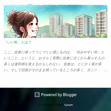
ね。AIはコードをさらっと作ってくれるけど、たいていは「それ
しか使えない機能なんて試せないんだけど、でもOpenAIが実装す
をコピペして、動いた！と思って終わり」なんだよね。それの繰
る以前に、けっこうあちこちで深層検索って実装されていたよ
り返しで、そのうち飽きてしまう。そして、たくさんのコードを
ね？ だったら、それらで充分なんじゃない？ とりあえず、主な
コピペしただけなので何もできるようにならない。 なぜ、大塚さ
AIサービスの深層検索がどのぐらいなものか、調べてみようと思
んは成功したのか。それはAIよりも「学習環境」が大きいように
ったのだけど。まぁ、自分でもこれまでけっこう深層検索は使っ
思える。定期的にコードを提出し、教授に見てもらいフィードバ
ていたので、個人的な所感で語ってもいいんだけど、せっかくだ
ックを受ける、この部分が非常に重要だったように思えるのだ。
からAIの深層検索で調べてもらおう（笑）。 というわけで、
「いい街」とは？
そこで彼女は非常に重要なことを学んでいる。「この部分はどう
Perplexityのディープリサーチで、以下のようにプロンプトを送っ
やって動いている？」「これはなぜこうしている？」「ここの働
てみた。 Genspark, Perplexity, Felo, ChatGPT, Geminiの深層検索
ここ、佐倉に移ってつくづくと感じるのは、「住みやすい街」と
きはどういうものか？」といったことをフィードバックで受け
（ディープリサーチ）機能について、それぞれの特徴をまとめ、
いうこと。というと、おそらく実際に佐倉に古くから暮らす人の
る。もちろん、ただコードをコピペしただけではわからない。わ
その性能を比較した結果をまとめて下さい。 この結果が下のレポ
多くは違和感を覚えるかもしれない。 佐倉は、とにかく坂が多
からないからAIに聞いて教えてもらう。そして「なるほど、そう
ート。これはすごい。こいつにかかった時間はせいぜい数分。こ
い。そして旧道がそのまま残っているところが多く、道も狭くて
いうことか」と新しい概念を学ぶ。 この「コードを読み、そこか
りゃもうGoogleで調べ物なんてやる気が失せるな。 主要AI検索ツ
急カーブ、急勾配も多い。道路の整備が追いつかず、国道の296号
ら重要な部分、理解すべき部分を読み取...
ールの深層検索機能比較： Genspark、Perplexity、Felo、
などは年中大渋滞だ。 なのに、それまで住んでいた市原と比べる
ChatGPT、Geminiの性能分析 近年、AIを活用した深層検索（ディ
と、格段に住みやすいのも確かなのだ。「住みやすい街」という
ープサーチ）機能が各社から続々と登場している。本報告では、
と、誰もが思い浮かべるのは、佐倉のすぐ上にある「印西市」だ
Powered by Blogger
主要5ツール（Genspark、Perplexity、Felo、ChatGPT、Gemini）
ろう。東洋経済が毎年発表する「住みやすい街ランキング」で、
のディープサーチ機能を比較分析し、その特徴と性能評価を行
テーマ画像の作成者:
tjasam
なんと４年連続第１位を獲得している、日本一住みやすい街だ。
う。各ツールの技術的差異と実用性を多角的に検証することで、