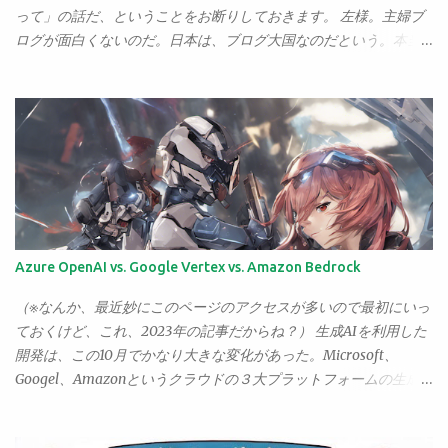
を選ぶさ。 どんな安物であれ、「あきらめる」よりは百億倍はマ
って」の話だ、ということをお断りしておきます。 左様。主婦ブ
シだ。 が。新居に引っ越して半年あまり、そこそこ練習するよう
ログが面白くないのだ。日本は、ブログ大国なのだという。本当
になってくると、やっぱり気になるんですねえ、「もっといいチ
に普通の人がブログを書いている。僕も書いてるぐらいだから誰
ェロ」が。 もう少しまともなものになったら、どんな音がするん
だって書ける。さまざまな立場の人が書いている。が、いろいろ
だろう、そう思うだけでちょいとばかり胸ときめこうってもんじ
見るにつけ、どうも「こういう人たちの書いたブログは、なぜか
ゃないか、なぁ？ というわけで、悩むこと半年。 ようやく本日、
全く面白くない（←僕にとって、ね。世間全般ということではな
「まとも」なチェロを手にすることになったのでした。 買ったの
くて）」ということがわかってきた。それが「主婦」の書くブロ
は、ピグマリウス・デリウスのスタンダード。 そして弓はもちろ
グなのだ。 女性のブログ、というわけではないらしい。なぜな
ん、アルシェのSA3001。20万前後のチェロの中ではもっとも評判
ら、働く女性の書くブログの中には、面白いもの、興味深いもの
がいいものだと思う。 とりあえず、試し弾き程度でも……と思って
もいろいろとあるからだ。が、主婦のブログでは、「面白いも
おそるおそる弾いてみたが——おぉ。 音が違う。 なるほど、これ
の」に出会うことはあっても、「興味深い」ものに出会うことが
Azure OpenAI vs. Google Vertex vs. Amazon Bedrock
がピグマリウスかぁ。 買っただけで、腕があがった気分だ。 さ
まずないのだ。なので、面白いものがあっても、「はははは、面
て、これで逃げ場はなくなった。 無伴奏チェロソナタ、ぼちぼち
白かった」でおしまい、となってしまう。その後がない。 が、そ
（※なんか、最近妙にこのページのアクセスが多いので最初にいっ
次の曲に進まんとなぁ。
うしたものが人気がないわけではない。むしろ、僕の書いてる下
ておくけど、これ、2023年の記事だからね？） 生成AIを利用した
手なブログなんぞよりはるかにアクセス数も読者も多いところは
開発は、この10月でかなり大きな変化があった。Microsoft、
ごまんとある。あるが……、読んでも「なんで人気があるの？」と
Googel、Amazonというクラウドの３大プラットフォームの生成
頭の周りに？？？がぐるぐる回ってしまうことが多い。僕にはさ
AI基盤がほぼ出揃ったのだ。 Microsoft Azure OpenAI Microsoft
っぱりその良さがわからないのだ。 何が違うのだろうか、と前々
は、もっとも動きが早かった。OpenAIと提携し、AzureにOpenAI