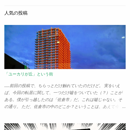
人気の投稿
「ユーカリが丘」という街
……前回の投稿で、ちらっとだけ触れていたのだけど。 実をいえ
ば、今回の転居に関して、一つだけ嘘をついていた（？）ことが
ある。僕が引っ越したのは「佐倉市」だ。これは嘘じゃない。そ
の通り。 ただ、佐倉市の中のどこか？ということは、あえて今ま
でぼかしていた。ぼちぼち、正直に告白しなければいけないだろ
う。 僕が越してきたのは、「ユーカリが丘」なのだ。 「歴史の
街、佐倉」だの、「佐倉に引っ越して本当に良かった」だのとい