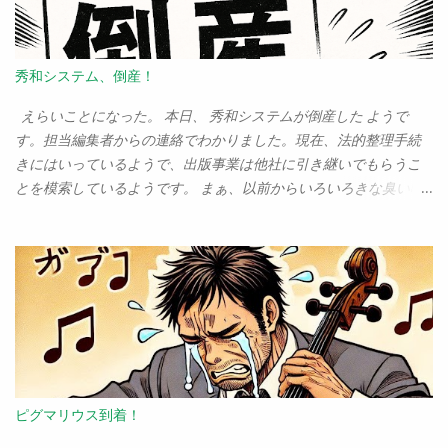
かかっていたのが、この「ユーカリが丘」という場所だった。だ
って、「ユーカリが丘」だぜぇ？ こんなこっ恥ずかしい名前の
街に、住みたいか？ また、ここは「山万」というデベロッパーが
秀和システム、倒産！
牛耳っている町だ、というのも引っかかっていた。ユーカリが丘
は、村上龍のカンブリア宮殿で「奇跡の街」として取り上げられ
えらいことになった。 本日、 秀和システムが倒産した ようで
たためか、「山万というデベロッパーによって長期的な視点から
す。担当編集者からの連絡でわかりました。現在、法的整理手続
開発が進められている、すばらしい街」のような印象があるかも
きにはいっているようで、出版事業は他社に引き継いでもらうこ
しれないが、これは見ようによっては「何から何まで、山万とい
とを模索しているようです。 まぁ、以前からいろいろきな臭い噂
う一企業に支配されている街」という見方もできる。正直、そん
はありましたよ、ええ。しかし、まさか本業をないがしろにする
な街、息苦しくないか？という気もしていた。 が、案ずるより産
ことはないだろうと思ってのだけどな……。 しかし、今まで大半の
むが易しだ。とにかく転居を決め、引っ越してきたのだけど、こ
本を秀和から出していたからなぁ。その印税が、今後すべてはい
のユーカリが丘という街は存外、いい街であることがわかってき
らなくなるわけだ。これはかなりきつい。路頭に迷うぞ。 という
た。 その１：いいパン屋が多い 市原の何が嫌だったといって、
わけで、書籍の企画はたくさんありますので、コンピュータ関係
「うまいパン屋がない」ことだった。これは、実は我が家にとっ
の出版社さん、どうかお仕事を下さい。よろしくお願いします！
てはとても重要な事なのだ。そのため、わざわざ千葉市までパン
連絡先は、 syoda@tuyano.com まで。本気で困ってます！
を買いに行ったりしていたくらいだからね。が、ユーカリが丘・
（※「倒産」と書いたけど、会社は現時点ではまだ法的には存続し
志津の周辺にはうまいパン屋が何軒もある。これだけで、「いい
ているとのこと。なので「倒産した」は不正確でした。正確には
ピグマリウス到着！
街」決定だ。 パン屋に限らない。中華料理は、お手頃でうまい店
「倒産する予定」だな（苦笑）） 追記 その後、事業を引き継ぐと