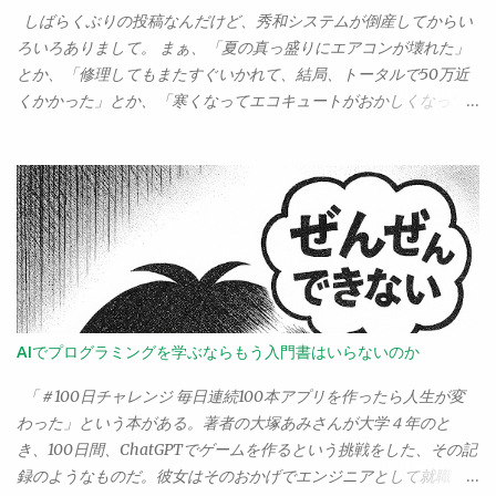
も先を行っているのは間違いない。だから、「とりあえずOpenAI
１％も果たしているんだろうか。あるいは電話攻勢というやつ。
しばらくぶりの投稿なんだけど、秀和システムが倒産してからい
を使いたいならAzureで...
「○○をお願いします！」と電話をもらって、それで決めた！って
ろいろありまして。 まぁ、「夏の真っ盛りにエアコンが壊れた」
人、いるんですかい？ 私なんぞは、逆に「お前にだけは絶対投
とか、「修理してもまたすぐいかれて、結局、トータルで50万近
票しないぞ」と思ったりするけどな。
くかかった」とか、「寒くなってエコキュートがおかしくなって
夜、お湯が出なくなった」とか、ほんとに「今年で人生詰んでし
まうのか」というぐらいいろいろあったのだけど。 その中でも、
まぁ順位付けでは5番目ぐらいの出来事が「大腸がんになって手術
したこと」だろう。 秀和が倒産した直後、血便が出て大腸にポリ
ープができてるのがわかって、それを生検したら癌になってるこ
とがわかって、2週間入院して大腸を15センチぐらい切って、現
在、抗がん剤治療中です――なんてことを書くと、あちこちから
「大丈夫ですか？ 大変なことになりましたね」的な対応をされ
てしまって困る。 いや、別にそんな大変なことでもないから。 大
AIでプログラミングを学ぶならもう入門書はいらないのか
腸がんはステージIIIaで、まぁ削除したリンパに転移した細胞が1
個見つかったけど、それぐらいなんでもう全部取ったから大丈夫
「＃100日チャレンジ 毎日連続100本アプリを作ったら人生が変
でしょう。でもま、万が一どっかに残ってるといけないから、1番
わった」という本がある。著者の大塚あみさんが大学４年のと
よわ～い抗がん剤でしらばく様子見てみましょっか。...というの
き、100日間、ChatGPTでゲームを作るという挑戦をした、その記
が、担当医の説明。ま、そういうことならしばらくやりましょ
録のようなものだ。彼女はそのおかげでエンジニアとして就職