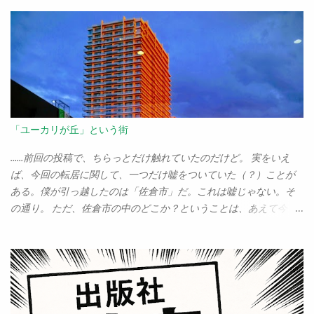
「ユーカリが丘」という街
……前回の投稿で、ちらっとだけ触れていたのだけど。 実をいえ
ば、今回の転居に関して、一つだけ嘘をついていた（？）ことが
ある。僕が引っ越したのは「佐倉市」だ。これは嘘じゃない。そ
の通り。 ただ、佐倉市の中のどこか？ということは、あえて今ま
でぼかしていた。ぼちぼち、正直に告白しなければいけないだろ
う。 僕が越してきたのは、「ユーカリが丘」なのだ。 「歴史の
街、佐倉」だの、「佐倉に引っ越して本当に良かった」だのとい
ってるくせに、実は「ユーカリが丘」だぁ？ どこが歴史の街
だ？ と突っ込まれるのはしょうがない。僕もそう思うから。 実
をいえば、今回の家を見つけて購入を考えたとき、最後まで引っ