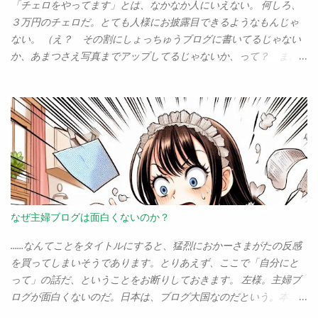
があちこちにあるし、イタリアンもフレンチも、本格的なお店が
ころが出てきて「秀和システム新社」として再建されました。ま
「チェロをやってます」とは、なかなか人にいえない。 何しろ、
そこいらにある。市原では、車で30分以内にいけるところで「ま
ぁ、これまで出した本の印税は全部諦めるしかない（ただし前に
３万円のチェロだ。とても人様にお披露目できるようなもんじゃ
ともなイタリアン・フレンチ」は数えるほどしかなかったことを
出た本でも今後新たに発生する印税は大丈夫）けど、とりあえず
ない。 （え？ その割にしょっちゅうブログに書いてるじゃない
考えれば、ここは天国だ。 もちろん、もっと都会にいけば、素敵
新社で本も出たし、担当の編集者もそのまま新社に移れたし、秀
か、あまつさえ写真までアップしてるじゃないか、って？ まあ
なお店は山のようにあるだろう。だが、こんな田舎で、これだけ
和システムというブランドは今後も大丈夫そうだ。 ちなみに、こ
な） 我 が愛機は、「ステンター」という英国製のチェロだ。 値
いい店が揃っているという...
れを書いてから連絡してくれた出版社は「ゼロ」でした。ま、世
段、弓とソフトケースとセットで、３万ン千円！ そう、我こそ
の中そんなもんよ。 （そもそも大手出版社の人間がこんなブログ
は「３万円チェロの男」なのである。 と ても「趣味はチェロで
なんか見てねーって）
す」なんていえない、アマチュアチェリストの末席を汚すのさえ
ためらわれる、そういう存在なのである。 などと卑下して書いて
いるが、このステンター、思いの外よい楽器だ。たかが３万円と
あなどることなかれ。 ちゃーんと弾けばチェロの音がする。それ
だけでたいしたもんだと思う。 「やっぱり最初からン十万のしっ
かりしたものを使うべきだ」というごもっともなご意見はよっく
なぜ主婦ブログは面白くないのか？
わかる。 が、この不況下、そんな選択肢など最初からない人間の
方が多いのだ。 「諦めるか、激安なチェロを手に入れるか」とい
……なんてことをタイトルにすると、猛烈におかーさまがたの反感
う二者択一なら、オレはどんな粗悪品だって「手に入れる」ほう
を買ってしまいそうであります。とりあえず、ここで「自分にと
を選ぶさ。 どんな安物であれ、「あきらめる」よりは百億倍はマ
って」の話だ、ということをお断りしておきます。 左様。主婦ブ
シだ。 が。新居に引っ越して半年あまり、そこそこ練習するよう
ログが面白くないのだ。日本は、ブログ大国なのだという。本当
になってくると、やっぱり気になるんですねえ、「もっといいチ
に普通の人がブログを書いている。僕も書いてるぐらいだから誰