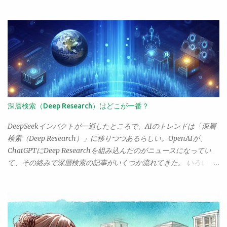
う、というので現在治療中ということ。 既に癌は「治療可能な病
し、海外の学会で発表もしたりして大活躍している。 この大塚さ
気」となっていて、ステージIVであちこちに転移していたりした
んが、noteで「なぜプログラミング入門書を読んでもできるよう
ならまだしも、それ以前で転移が特に見られないなら普通に治療
にならないのか」ということを書いていた。正直、「ぎくっ」と
して寛解できる。むしろ、以前からかかってる喘息の方が、治療
したね。読んで、非常に考えるものがあったのでポイントだけコ
して寛解することもできず、一生付き合わなくてはいけない病気
メントを書いたりしたのだけど、うーん。正直、なにかもやもや
で、個人的にこっちのほうがよほど怖い（年取って病院まで歩け
する。彼女の捉える「入門書」と「AIで学ぶ」ことと、自身のそ
なくなくなって喘息の治療薬が買えなくなったりしたら、想像す
れとの間に乖離があるのだ。 彼女がやっているのは「AIによるト
るだに恐ろしい「チアノーゼで窒息死」という事態になるわけ
ライアル＆エラー」だ。プロンプトを送り、コードを書いてもら
で、なおせる癌よりよほど怖い）。 が、未だに「癌＝死病」と思
う。それを動かす。わからないところを聞いて教えてもらう。疑
深層検索（Deep Research）はどこが一番？
っている人がわんさかいるようで、それが困る。こっちはちょっ
問に思ったり思いついた部分を変更してもらう。そうやってやり
と癌になっただけなのに、大仰に心配されると、「いえ、それほ
取りしながらコーディングについて学習していくわけだね。 これ
DeepSeekインパクトが一巡したところで、AIのトレンドは「深層
どでも」ともいえず、なんとも居心地の悪い気分になる。 お医者
に比べると、入門書を読んで学ぶやり方は全然ダメだ。まずトラ
検索（Deep Research）」に移りつつあるらしい。OpenAIが、
さんの方もそういう点では同じようで、患者に癌告知をすると
イアル＆エラーができない。そして文法だの構文だのの話ばかり
ChatGPTにDeep Researchを組み込んだのがニュースになってい
き、未だにえらく慎重になってしまう、ということも聞いた。
でつまらない。ひたすらコードを写経するだけでなにをやってる
て、その絡みで深層検索の記事がいくつか流れてきた。 いろいろ
「癌です」 「がーん！」 ってギャグみたいなことが未だによくあ
かわからない。ぐさっ、ぐさっ、ぐさっの三連発で即死という感
見たんだけど、ChatGPTの深層検索って、そんなにすごいんだろ
るらしい。こっちは「大腸癌ですね」ときい...
じだった。 ただ、これ、考えてみるとAIにもいえることなんだよ
うか。OpenAIから出禁を食らった身としては、有料アカウントで
ね。AIはコードをさらっと作ってくれるけど、たいていは「それ
しか使えない機能なんて試せないんだけど、でもOpenAIが実装す
をコピペして、動いた！と思って終わり」なんだよね。それの繰
る以前に、けっこうあちこちで深層検索って実装されていたよ
り返しで、そのうち飽きてしまう。そして、たくさんのコードを
ね？ だったら、それらで充分なんじゃない？ とりあえず、主な