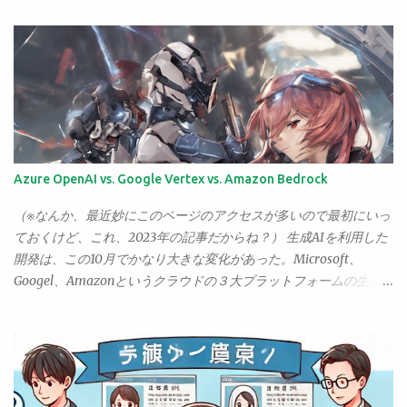
ェロ」が。 もう少しまともなものになったら、どんな音がするん
だって書ける。さまざまな立場の人が書いている。が、いろいろ
だろう、そう思うだけでちょいとばかり胸ときめこうってもんじ
見るにつけ、どうも「こういう人たちの書いたブログは、なぜか
ゃないか、なぁ？ というわけで、悩むこと半年。 ようやく本日、
全く面白くない（←僕にとって、ね。世間全般ということではな
「まとも」なチェロを手にすることになったのでした。 買ったの
くて）」ということがわかってきた。それが「主婦」の書くブロ
は、ピグマリウス・デリウスのスタンダード。 そして弓はもちろ
グなのだ。 女性のブログ、というわけではないらしい。なぜな
ん、アルシェのSA3001。20万前後のチェロの中ではもっとも評判
ら、働く女性の書くブログの中には、面白いもの、興味深いもの
がいいものだと思う。 とりあえず、試し弾き程度でも……と思って
もいろいろとあるからだ。が、主婦のブログでは、「面白いも
おそるおそる弾いてみたが——おぉ。 音が違う。 なるほど、これ
の」に出会うことはあっても、「興味深い」ものに出会うことが
Azure OpenAI vs. Google Vertex vs. Amazon Bedrock
がピグマリウスかぁ。 買っただけで、腕があがった気分だ。 さ
まずないのだ。なので、面白いものがあっても、「はははは、面
て、これで逃げ場はなくなった。 無伴奏チェロソナタ、ぼちぼち
白かった」でおしまい、となってしまう。その後がない。 が、そ
（※なんか、最近妙にこのページのアクセスが多いので最初にいっ
次の曲に進まんとなぁ。
うしたものが人気がないわけではない。むしろ、僕の書いてる下
ておくけど、これ、2023年の記事だからね？） 生成AIを利用した
手なブログなんぞよりはるかにアクセス数も読者も多いところは
開発は、この10月でかなり大きな変化があった。Microsoft、
ごまんとある。あるが……、読んでも「なんで人気があるの？」と
Googel、Amazonというクラウドの３大プラットフォームの生成
頭の周りに？？？がぐるぐる回ってしまうことが多い。僕にはさ
AI基盤がほぼ出揃ったのだ。 Microsoft Azure OpenAI Microsoft
っぱりその良さがわからないのだ。 何が違うのだろうか、と前々
は、もっとも動きが早かった。OpenAIと提携し、AzureにOpenAI
からなんとなく不思議に思っていたのだけど、今朝、とあるブロ
の専用サービスを開設。（現時点ではまだ招待制が続いてる？み
グを眺めているうちに、気がついた。主婦のブログは、基本的に
たいだけど、ほぼ申請すれば普通に許可されるはず） OpenAIは、
「共感」を目的とするものなのだ。こんなことがあった、あんな
現在、もっとも注目されている生成AIの開発元で、これをすぐさ