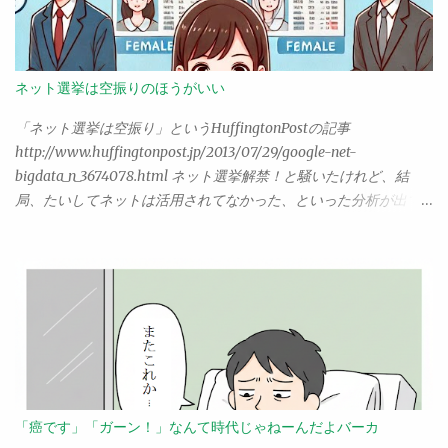
ことがあった、こう感じる、ねえそうでしょ？ みんなそうじゃ
まAzureに取り入れたMicrosoftは、現時点で他よりかなり先を行
ない？ そういうものなのだ。そして、同じように共感する主婦
ってる感がある。 Google Vertex AI Googleのクラウド環境
たちが、そうそうそうなの、よくぞいってくれました……と集まっ
「Google Cloud」には、以前からVertex AIというAIサービスがあ
てくる。お互いに、同じ主婦という立場での思いをやり取りし合
ったのだけど、これが生成AIにも対応し、大幅に機能拡張されて
ネット選挙は空振りのほうがいい
い、共感しあう。 だから。つまらない。 こうしたブログを読むた
いる。注目すべきは、Googleが開発する大規模言語モデル「PaLM
びに、（それがどんなに面白くとも）読後、僕は常に胸の中でこ
2」が標準なのはもちろんだが、それ以外にもMetaのLlama 2や
「ネット選挙は空振り」というHuffingtonPostの記事
う叫ぶのだった。 はははは、いやー面白かった。ところで。 この
Stable Diffusion XLなどのオープンソース系の生成AIモデルも対応
http://www.huffingtonpost.jp/2013/07/29/google-net-
記事の主張は何なんだ？ ……そう。僕は、どのような記事であれ、
している点。また、それ以前からAIを手掛けていたGoogleらし
bigdata_n_3674078.html ネット選挙解禁！と騒いたけれど、結
そこにある「主義主張」を読み取って、はじめて「面白い」と感
く、生成AI以外の機械学習モデルも多数揃えている。 Amazon
局、たいしてネットは活用されてなかった、といった分析が出て
じる体質らしい。あんなことがあった、こんなことがあって、は
Bedrock こいつが一番後から出てきた。Amazonが開発するTitan
いた。なるほどなー、なんというか、予想通りというか、やっぱ
ははそれは面白いね。そういう話はもちろんそれはそれでいい。
という大規模言語モデルは、まだプレビュー状態で一般ユーザー
りねと思った人は多いんじゃないだろうか。 「空振り」とあるけ
だが、...
は使えない。ただし、ClaudeやJurassicといった生成AIモデルをサ
れど、これ、果たしてどのぐらいの影響力があれば「空振りじゃ
ポートしていてすぐに使えるようになってる。それとAPI関係も、
なかった」といえるのだろう。ネット選挙解禁となったとき、ま
独自のライブラリでいくだけでなく、LangChainへの対応を最初
さか「誰もがネットにかじりついて候補者の情報を調べ、それを
から考えているところも注目。 この３つが、当面は生成AIを利用
鵜呑みにして投票する」ような事態になると？ そう思ってたん
した開発を考える人にとってのもっとも大きな選択肢となると思
でしょうかね。まさかね。 では、ネット以外のものはどの程度
う。 では、どれを選ぶべきか？ 個人的に、今月マイナビから
「空振り」でなかったのか。例えば、ポスティング。ポストに入
Azure OpenAIの入門書を出したので、これを激推ししたいところ
ってくる候補者のチラシ、ありますねぇ。あれを見て「よし、こ
「癌です」「ガーン！」なんて時代じゃねーんだよバーカ
なんだけど……。現時点では、OpenAIを擁するAzureが一歩も二歩
の人に投票するぞ！」と思った人、どのぐらいいると思う？